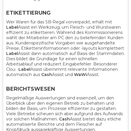
ETIKETTIERUNG
Wer Waren für das SB-Regal vorverpackt, erhält mit
Label
Assist ein Werkzeug, um Fleisch- und Wurstwaren
effizient zu etikettieren. Während des Kommissionierens
wählt der Mitarbeiter am PC den zu beliefernden Kunden
aus. Kundenspezifische Vorgaben wie ausgehandelte
Preise, Etiketteninformationen oder -layouts komplettiert
Label
Assist dann automatisch auf Basis der Stammdaten.
Dies bildet die Grundlage für einen schnellen
Arbeitsablauf und reduziert Eingabefehler. Besonderer
Clou:
Label
Assist übernimmt relevante Informationen
automatisch aus
Cash
Assist und
WaWi
Assist.
BERICHTSWESEN
Regelmäßige Auswertungen sind essenziell, um den
Überblick über den eigenen Betrieb zu behalten und
bilden die Basis, um Prozesse effizienter zu gestalten.
Viele Betriebe scheuen sich aber aufgrund des Aufwands
vor solchen Maßnahmen.
Cash
Assist bietet dazu etliche
automatisierte Berichte und dem Fleischer auf
Knopfdruck aussagekräftige Auswertungen.