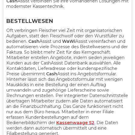
Cash
Assist verbinden Sie ihre vorhandenen Lösungen mit
modernster Kassentechnik.
BESTELLWESEN
Oft verbringen Fleischer viel Zeit mit organisatorischen
Aufgaben, statt den Fleischwolf oder den Wurstfüller zu
bedienen.
Cash
Assist und
WaWi
Assist vereinfachen und
automatisieren viele Prozesse des Bestellwesens und der
Faktura. So bleibt mehr Zeit für das Kerngeschäft.
Mitarbeiter erstellen Angebote, indem sieden jeweiligen
Kunden aus der CashAssist Datenbank auswählen. Alle
Kontaktdaten, Lieferadresse oder kundenspezifische
Preise übernimmt
Cash
Assist ins Angebotsformular.
Hinterher lässt sich das Angebotsformular mit wenigen
Mausklicks in eine Bestellung der einen Auftrag
umwandeln und zugehörige Lieferscheine sowie
Rechnungen erstellen. Per integrierter Datenschnittstelle
übertragen Mitarbeiter zudem alle Daten automatisiert
an die Finanzbuchhaltung. Das Ganze funktioniert nicht
nur aus dem Büro heraus. Mitarbeiter in einer Filiale
erfassen Kundenbestellungen auf dem
Bedienerbildschirm der
Kassenwaage S2
. Die Daten
werden dann automatisch übermittelt und eine
Filialbestellung generiert.