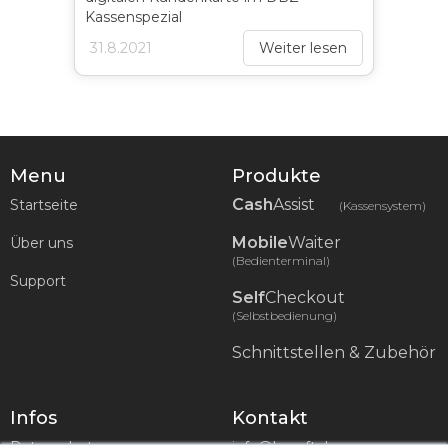
Kassenspezial
31.8.2021
Weiter lesen
Menu
Produkte
Cash
Assist
Startseite
(Kassensystem)
Mobile
Waiter
Über uns
(Bedienterminal)
Support
Self
Checkout
(Selbstbedienung)
Schnittstellen & Zubehör
Infos
Kontakt
Datenschutz
info@hssoft.de