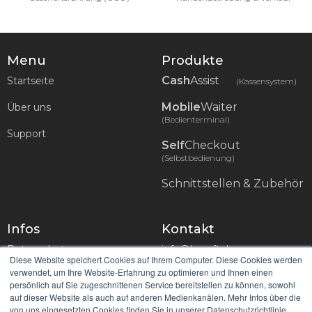
Menu
Produkte
Cash
Assist
Startseite
(Kassensystem)
Mobile
Waiter
Über uns
(Bedienterminal)
Support
Self
Checkout
(Selbstbedienung)
Schnittstellen & Zubehör
Infos
Kontakt
Datenschutz
info@hssoft.de
Diese Website speichert Cookies auf Ihrem Computer. Diese Cookies werden
verwendet, um Ihre Website-Erfahrung zu optimieren und Ihnen einen
Impressum
0721 754 037 50
persönlich auf Sie zugeschnittenen Service bereitstellen zu können, sowohl
auf dieser Website als auch auf anderen Medienkanälen. Mehr Infos über die
HS-Soft AG, Erlistrasse 6
von uns eingesetzten Cookies finden Sie in unserer Datenschutzrichtlinie.